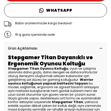
WHATSAPP
Bütün ürünlerimizde kargo bedava!
15 iş günü içerisinde iade
Ürün Açıklaması
Stepgamer Titan Dayanıklı ve
Ergonomik Oyuncu Koltuğu
Stepgamer Titan Oyuncu Koltuğu
, oyun ve çalışma
alanında daha güçlü, daha dengeli ve daha konforlu bir
oturuş deneyimi oluşturmak isteyen kullanıcılar için
geliştirilmiş üst düzey bir gaming koltuğudur.
Warrior
oyuncu koltuğunun yapısal kalitesini taşıyan
bu
model; sağlamlık, ergonomi ve agresif tasarım anlayışını
aynı noktada buluşturarak hem günlük kullanım hem de
uzun süreli oturumlar için güven veren bir çözüm sunar.
Güçlü gövde yapısı, destekleyici sırt formu ve ayarlanabilir
konfor detayları sayesinde
Stepgamer Titan
, yalnızca
estetik açıdan dikkat çeken bir koltuk değil; aynı zamanda
masa başında verimlilik ve rahatlık arayan kullanıcılar için