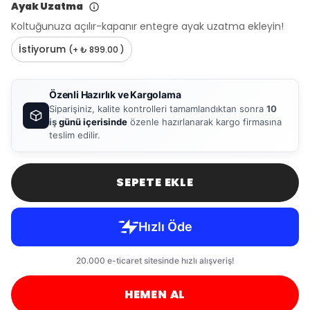
Ayak Uzatma
Koltuğunuza açılır-kapanır entegre ayak uzatma ekleyin!
İstiyorum
(+ ₺ 899.00 )
Özenli Hazırlık ve Kargolama
Siparişiniz, kalite kontrolleri tamamlandıktan sonra
10
iş
günü içerisinde
özenle hazırlanarak kargo firmasına
teslim edilir.
SEPETE EKLE
HEMEN AL