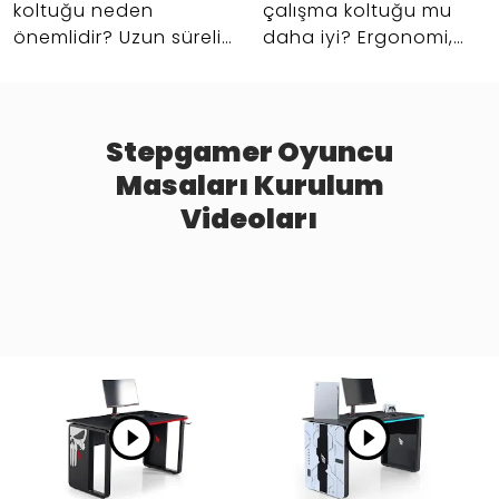
Stepgamer
koltuğu neden
çalışma koltuğu mu
önemlidir? Uzun süreli
daha iyi? Ergonomi,
oturuş, bel ve sırt
konfor, kullanım
desteği, masa başı
senaryosu ve setup
konforu ve daha
uyumuna göre doğru
verimli setup için
koltuk seçimi rehberi.
Stepgamer Oyuncu
rehberi inceleyin.
Masaları Kurulum
Videoları