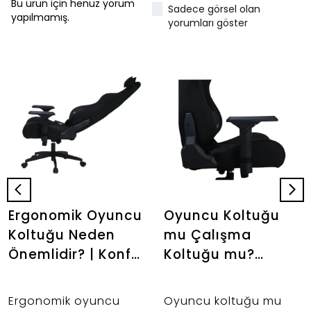
Bu ürün için henüz yorum
Sadece görsel olan
yapılmamış.
yorumları göster
Ergonomik Oyuncu
Oyuncu Koltuğu
Koltuğu Neden
mu Çalışma
Önemlidir? | Konfor
Koltuğu mu?
Rehberi |
Hangisi Daha
Stepgamer
Mantıklı? |
Ergonomik oyuncu
Oyuncu koltuğu mu