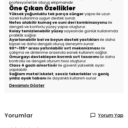
profesyonel bir oturuş ekipmanıdır.
Öne Çıkan Özellikler
Yüksek yoğunluklu tek parça sünger
yapısı ile uzun
süreli kullanıma uygun destek sunar.
Nefes alabilir kumaş ve suni deri kombinasyonu
ile
dengeli ve konforlu yüzey yapısı oluşturur.
Kolay temizlenebilir yüzey
sayesinde günlük kullanımda
pratiklik sağlar.
Ayarlanabilir bel ve boyun destek yastıkları
ile daha
kişisel ve daha dengeli oturuş deneyimi sunar.
90°-135° arası yatırılabilir sırt mekanizması
ile
çalışma ve dinlenme arasında esnek kullanım sağlar.
Omurgayı destekleyen kıvrımlı sırt tasarımı
ile daha
kontrollü ve dengeli oturum hissi oluşturur.
Class 4 gazlı amortisör
ile güvenli yükseklik ayarı
yapılabilir.
Sağlam metal iskelet
,
sessiz tekerlekler
ve
geniş
yıldız ayak tabanı
ile dayanıklı kullanım sunar.
Devamını Göster
Yorumlar
Yorum Yap