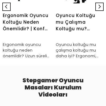
Ergonomik Oyuncu
Oyuncu Koltuğu
Koltuğu Neden
mu Çalışma
Önemlidir? | Konfor
Koltuğu mu?
Rehberi |
Hangisi Daha
Stepgamer
Mantıklı? |
Ergonomik oyuncu
Oyuncu koltuğu mu
Stepgamer
koltuğu neden
çalışma koltuğu mu
önemlidir? Uzun süreli
daha iyi? Ergonomi,
oturuş, bel ve sırt
konfor, kullanım
desteği, masa başı
senaryosu ve setup
konforu ve daha
uyumuna göre doğru
verimli setup için
koltuk seçimi rehberi.
Stepgamer Oyuncu
rehberi inceleyin.
Masaları Kurulum
Videoları