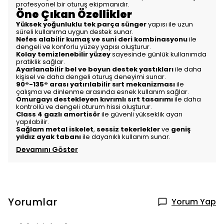
profesyonel bir oturuş ekipmanıdır.
Öne Çıkan Özellikler
Yüksek yoğunluklu tek parça sünger
yapısı ile uzun
süreli kullanıma uygun destek sunar.
Nefes alabilir kumaş ve suni deri kombinasyonu
ile
dengeli ve konforlu yüzey yapısı oluşturur.
Kolay temizlenebilir yüzey
sayesinde günlük kullanımda
pratiklik sağlar.
Ayarlanabilir bel ve boyun destek yastıkları
ile daha
kişisel ve daha dengeli oturuş deneyimi sunar.
90°-135° arası yatırılabilir sırt mekanizması
ile
çalışma ve dinlenme arasında esnek kullanım sağlar.
Omurgayı destekleyen kıvrımlı sırt tasarımı
ile daha
kontrollü ve dengeli oturum hissi oluşturur.
Class 4 gazlı amortisör
ile güvenli yükseklik ayarı
yapılabilir.
Sağlam metal iskelet
,
sessiz tekerlekler
ve
geniş
yıldız ayak tabanı
ile dayanıklı kullanım sunar.
Devamını Göster
Yorumlar
Yorum Yap