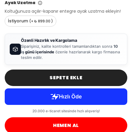
Ayak Uzatma
Koltuğunuza açılır-kapanır entegre ayak uzatma ekleyin!
İstiyorum
(+ ₺ 899.00 )
Özenli Hazırlık ve Kargolama
Siparişiniz, kalite kontrolleri tamamlandıktan sonra
10
iş
günü içerisinde
özenle hazırlanarak kargo firmasına
teslim edilir.
SEPETE EKLE
HEMEN AL