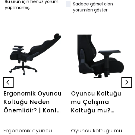
Bu ürün için henüz yorum
Sadece görsel olan
yapılmamış.
yorumları göster
Ergonomik Oyuncu
Oyuncu Koltuğu
Koltuğu Neden
mu Çalışma
Önemlidir? | Konfor
Koltuğu mu?
Rehberi |
Hangisi Daha
Stepgamer
Mantıklı? |
Ergonomik oyuncu
Oyuncu koltuğu mu