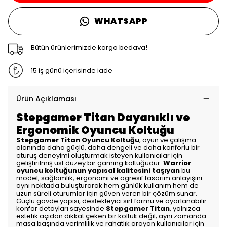
WHATSAPP
Bütün ürünlerimizde kargo bedava!
15 iş günü içerisinde iade
Ürün Açıklaması
Stepgamer Titan Dayanıklı ve
Ergonomik Oyuncu Koltuğu
Stepgamer Titan Oyuncu Koltuğu
, oyun ve çalışma
alanında daha güçlü, daha dengeli ve daha konforlu bir
oturuş deneyimi oluşturmak isteyen kullanıcılar için
geliştirilmiş üst düzey bir gaming koltuğudur.
Warrior
oyuncu koltuğunun yapısal kalitesini taşıyan
bu
model; sağlamlık, ergonomi ve agresif tasarım anlayışını
aynı noktada buluşturarak hem günlük kullanım hem de
uzun süreli oturumlar için güven veren bir çözüm sunar.
Güçlü gövde yapısı, destekleyici sırt formu ve ayarlanabilir
konfor detayları sayesinde
Stepgamer Titan
, yalnızca
estetik açıdan dikkat çeken bir koltuk değil; aynı zamanda
masa başında verimlilik ve rahatlık arayan kullanıcılar için