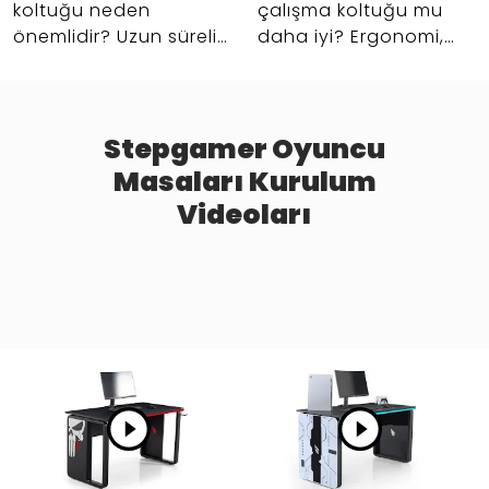
Stepgamer
koltuğu neden
çalışma koltuğu mu
önemlidir? Uzun süreli
daha iyi? Ergonomi,
oturuş, bel ve sırt
konfor, kullanım
desteği, masa başı
senaryosu ve setup
konforu ve daha
uyumuna göre doğru
verimli setup için
koltuk seçimi rehberi.
Stepgamer Oyuncu
rehberi inceleyin.
Masaları Kurulum
Videoları