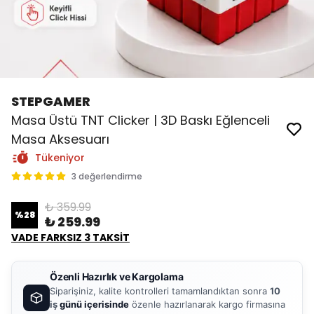
STEPGAMER
Masa Üstü TNT Clicker | 3D Baskı Eğlenceli
Masa Aksesuarı
Tükeniyor
3 değerlendirme
₺ 359.99
%
28
₺ 259.99
VADE FARKSIZ 3 TAKSİT
Özenli Hazırlık ve Kargolama
Siparişiniz, kalite kontrolleri tamamlandıktan sonra
10
iş
günü içerisinde
özenle hazırlanarak kargo firmasına