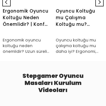
Ergonomik Oyuncu
Oyuncu Koltuğu
Koltuğu Neden
mu Çalışma
Önemlidir? | Konfor
Koltuğu mu?
Rehberi |
Hangisi Daha
Stepgamer
Mantıklı? |
Ergonomik oyuncu
Oyuncu koltuğu mu
Stepgamer
koltuğu neden
çalışma koltuğu mu
önemlidir? Uzun süreli
daha iyi? Ergonomi,
oturuş, bel ve sırt
konfor, kullanım
desteği, masa başı
senaryosu ve setup
konforu ve daha
uyumuna göre doğru
verimli setup için
koltuk seçimi rehberi.
Stepgamer Oyuncu
rehberi inceleyin.
Masaları Kurulum
Videoları