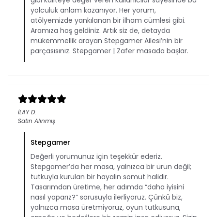
gibi kaliteye değer veren kullanıcılar sayesinde bu
yolculuk anlam kazanıyor. Her yorum,
atölyemizde yankılanan bir ilham cümlesi gibi.
Aramıza hoş geldiniz. Artık siz de, detayda
mükemmellik arayan Stepgamer Ailesi’nin bir
parçasısınız. Stepgamer | Zafer masada başlar.
İLAY
D.
Satın Alınmış
Stepgamer
Değerli yorumunuz için teşekkür ederiz.
Stepgamer’da her masa, yalnızca bir ürün değil;
tutkuyla kurulan bir hayalin somut halidir.
Tasarımdan üretime, her adımda “daha iyisini
nasıl yaparız?” sorusuyla ilerliyoruz. Çünkü biz,
yalnızca masa üretmiyoruz, oyun tutkusuna,