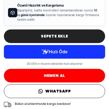
Özenli Hazırlık ve Kargolama
Siparişiniz, kalite kontrolleri tamamlandıktan sonra
10
iş
günü içerisinde
özenle hazırlanarak kargo firmasına
teslim edilir.
SEPETE EKLE
HEMEN AL
WHATSAPP
Bütün ürünlerimizde kargo bedava!