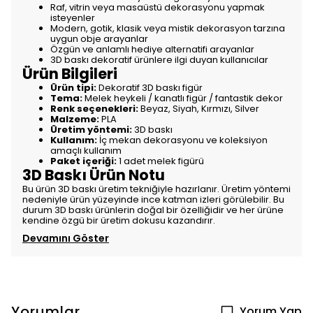
Raf, vitrin veya masaüstü dekorasyonu yapmak
isteyenler
Modern, gotik, klasik veya mistik dekorasyon tarzına
uygun obje arayanlar
Özgün ve anlamlı hediye alternatifi arayanlar
3D baskı dekoratif ürünlere ilgi duyan kullanıcılar
Ürün Bilgileri
Ürün tipi:
Dekoratif 3D baskı figür
Tema:
Melek heykeli / kanatlı figür / fantastik dekor
Renk seçenekleri:
Beyaz, Siyah, Kırmızı, Silver
Malzeme:
PLA
Üretim yöntemi:
3D baskı
Kullanım:
İç mekan dekorasyonu ve koleksiyon
amaçlı kullanım
Paket içeriği:
1 adet melek figürü
3D Baskı Ürün Notu
Bu ürün 3D baskı üretim tekniğiyle hazırlanır. Üretim yöntemi
nedeniyle ürün yüzeyinde ince katman izleri görülebilir. Bu
durum 3D baskı ürünlerin doğal bir özelliğidir ve her ürüne
kendine özgü bir üretim dokusu kazandırır.
Devamını Göster
Yorumlar
Yorum Yap