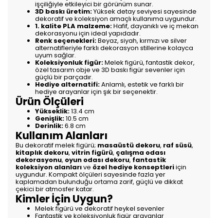
işçiliğiyle etkileyici bir görünüm sunar.
3D baskı üretim:
Yüksek detay seviyesi sayesinde
dekoratif ve koleksiyon amaçlı kullanıma uygundur.
1. kalite PLA malzeme:
Hafif, dayanıklı ve iç mekan
dekorasyonu için ideal yapıdadır.
Renk seçenekleri:
Beyaz, siyah, kırmızı ve silver
alternatifleriyle farklı dekorasyon stillerine kolayca
uyum sağlar.
Koleksiyonluk figür:
Melek figürü, fantastik dekor,
özel tasarım obje ve 3D baskı figür sevenler için
güçlü bir parçadır.
Hediye alternatifi:
Anlamlı, estetik ve farklı bir
hediye arayanlar için şık bir seçenektir.
Ürün Ölçüleri
Yükseklik:
13.4 cm
Genişlik:
10.5 cm
Derinlik:
6.8 cm
Kullanım Alanları
Bu dekoratif melek figürü;
masaüstü dekoru
,
raf süsü
,
kitaplık dekoru
,
vitrin figürü
,
çalışma odası
dekorasyonu
,
oyun odası dekoru
,
fantastik
koleksiyon alanları
ve
özel hediye konseptleri
için
uygundur. Kompakt ölçüleri sayesinde fazla yer
kaplamadan bulunduğu ortama zarif, güçlü ve dikkat
çekici bir atmosfer katar.
Kimler İçin Uygun?
Melek figürü ve dekoratif heykel sevenler
Fantastik ve koleksiyonluk figür arayanlar