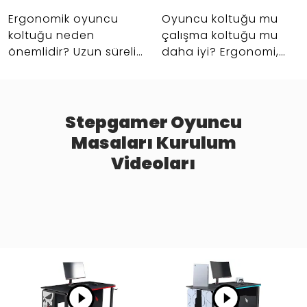
Stepgamer
Mantıklı? |
Ergonomik oyuncu
Oyuncu koltuğu mu
Stepgamer
koltuğu neden
çalışma koltuğu mu
önemlidir? Uzun süreli
daha iyi? Ergonomi,
oturuş, bel ve sırt
konfor, kullanım
desteği, masa başı
senaryosu ve setup
konforu ve daha
uyumuna göre doğru
verimli setup için
koltuk seçimi rehberi.
Stepgamer Oyuncu
rehberi inceleyin.
Masaları Kurulum
Videoları