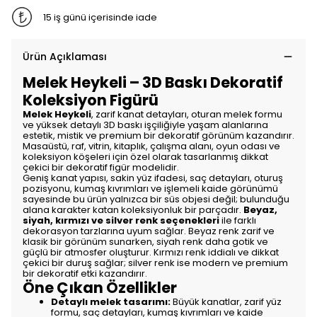
15 iş günü içerisinde iade
Ürün Açıklaması
Melek Heykeli – 3D Baskı Dekoratif
Koleksiyon Figürü
Melek Heykeli
, zarif kanat detayları, oturan melek formu
ve yüksek detaylı 3D baskı işçiliğiyle yaşam alanlarına
estetik, mistik ve premium bir dekoratif görünüm kazandırır.
Masaüstü, raf, vitrin, kitaplık, çalışma alanı, oyun odası ve
koleksiyon köşeleri için özel olarak tasarlanmış dikkat
çekici bir dekoratif figür modelidir.
Geniş kanat yapısı, sakin yüz ifadesi, saç detayları, oturuş
pozisyonu, kumaş kıvrımları ve işlemeli kaide görünümü
sayesinde bu ürün yalnızca bir süs objesi değil; bulunduğu
alana karakter katan koleksiyonluk bir parçadır.
Beyaz,
siyah, kırmızı ve silver renk seçenekleri
ile farklı
dekorasyon tarzlarına uyum sağlar. Beyaz renk zarif ve
klasik bir görünüm sunarken, siyah renk daha gotik ve
güçlü bir atmosfer oluşturur. Kırmızı renk iddialı ve dikkat
çekici bir duruş sağlar; silver renk ise modern ve premium
bir dekoratif etki kazandırır.
Öne Çıkan Özellikler
Detaylı melek tasarımı:
Büyük kanatlar, zarif yüz
formu, saç detayları, kumaş kıvrımları ve kaide