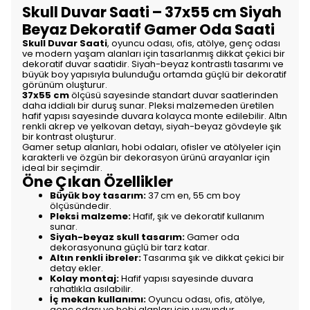
Skull Duvar Saati – 37x55 cm Siyah
Beyaz Dekoratif Gamer Oda Saati
Skull Duvar Saati
, oyuncu odası, ofis, atölye, genç odası
ve modern yaşam alanları için tasarlanmış dikkat çekici bir
dekoratif duvar saatidir. Siyah-beyaz kontrastlı tasarımı ve
büyük boy yapısıyla bulunduğu ortamda güçlü bir dekoratif
görünüm oluşturur.
37x55 cm
ölçüsü sayesinde standart duvar saatlerinden
daha iddialı bir duruş sunar. Pleksi malzemeden üretilen
hafif yapısı sayesinde duvara kolayca monte edilebilir. Altın
renkli akrep ve yelkovan detayı, siyah-beyaz gövdeyle şık
bir kontrast oluşturur.
Gamer setup alanları, hobi odaları, ofisler ve atölyeler için
karakterli ve özgün bir dekorasyon ürünü arayanlar için
ideal bir seçimdir.
Öne Çıkan Özellikler
Büyük boy tasarım:
37 cm en, 55 cm boy
ölçüsündedir.
Pleksi malzeme:
Hafif, şık ve dekoratif kullanım
sunar.
Siyah-beyaz skull tasarım:
Gamer oda
dekorasyonuna güçlü bir tarz katar.
Altın renkli ibreler:
Tasarıma şık ve dikkat çekici bir
detay ekler.
Kolay montaj:
Hafif yapısı sayesinde duvara
rahatlıkla asılabilir.
İç mekan kullanımı:
Oyuncu odası, ofis, atölye,
genç odası ve hobi alanları için uygundur.