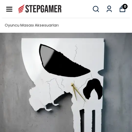
0
Oyuncu Masası Aksesuarları