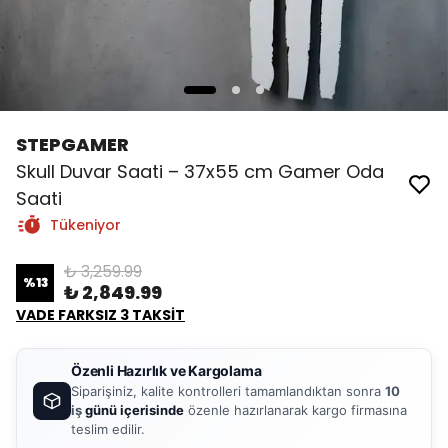
STEPGAMER
Skull Duvar Saati – 37x55 cm Gamer Oda
Saati
Tükeniyor
₺ 3,259.99
%
13
₺ 2,849.99
VADE FARKSIZ 3 TAKSİT
Özenli Hazırlık ve Kargolama
Siparişiniz, kalite kontrolleri tamamlandıktan sonra
10
iş
günü içerisinde
özenle hazırlanarak kargo firmasına
teslim edilir.