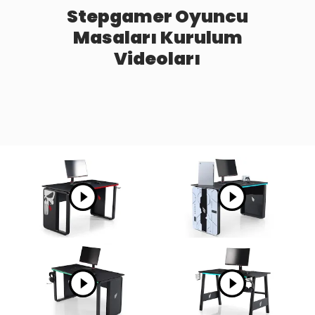
verimli setup için
koltuk seçimi rehberi.
Stepgamer Oyuncu
rehberi inceleyin.
Masaları Kurulum
Videoları