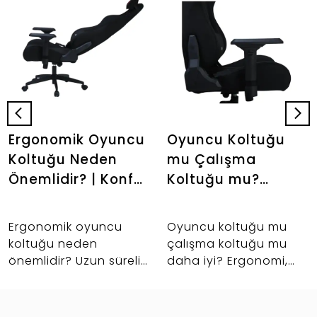
Ergonomik Oyuncu
Oyuncu Koltuğu
Koltuğu Neden
mu Çalışma
Önemlidir? | Konfor
Koltuğu mu?
Rehberi |
Hangisi Daha
Stepgamer
Mantıklı? |
Ergonomik oyuncu
Oyuncu koltuğu mu
Stepgamer
koltuğu neden
çalışma koltuğu mu
önemlidir? Uzun süreli
daha iyi? Ergonomi,
oturuş, bel ve sırt
konfor, kullanım
desteği, masa başı
senaryosu ve setup
konforu ve daha
uyumuna göre doğru